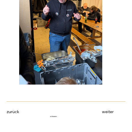
zurück
weiter
schliessen